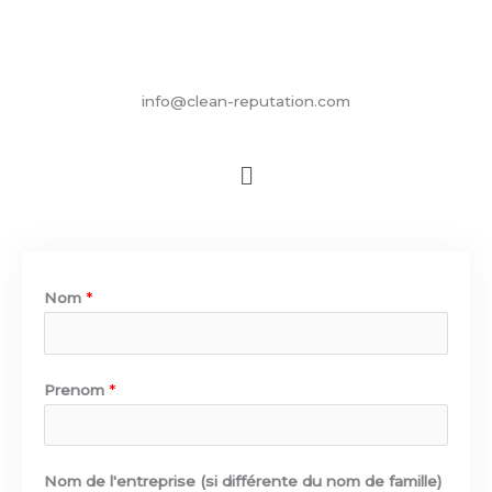
info@clean-reputation.com
F
a
c
e
b
o
Nom
*
o
k
Prenom
*
Nom de l'entreprise (si différente du nom de famille)